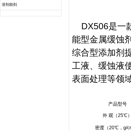
溶剂助剂
DX506是
能型金属缓蚀
综合型添加剂
工液、缓蚀液
表面处理等领
产品型号
外 观（25℃
密度（20℃，g/c