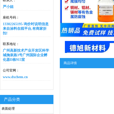
联系人：
严小姐
座机号码：
13302265195-询价时说明信息
来自涂料在线平台,有商家折
扣!
联系地址：
广州高新技术产业开发区科学
城掬泉路3号广州国际企业孵
化器D栋915室
商品详情
公司官网：
www.dxchem.cn
产品分类
表面处理