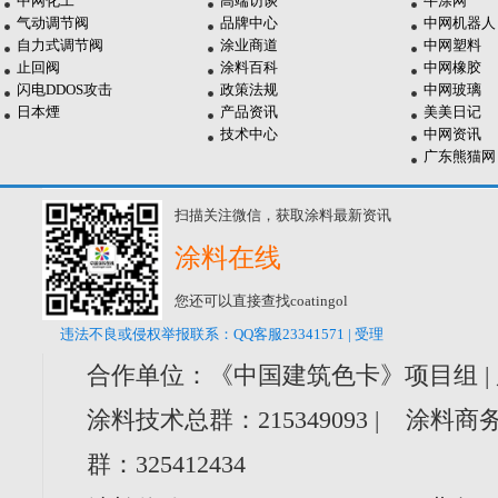
中网化工
高端访谈
牛涂网
气动调节阀
品牌中心
中网机器人
自力式调节阀
涂业商道
中网塑料
止回阀
涂料百科
中网橡胶
闪电DDOS攻击
政策法规
中网玻璃
日本煙
产品资讯
美美日记
技术中心
中网资讯
广东熊猫网
扫描关注微信，获取涂料最新资讯
涂料在线
您还可以直接查找coatingol
违法不良或侵权举报联系：QQ客服23341571 | 受理
合作单位：《中国建筑色卡》项目组 |
涂料技术总群：215349093 | 涂料商务
群：325412434