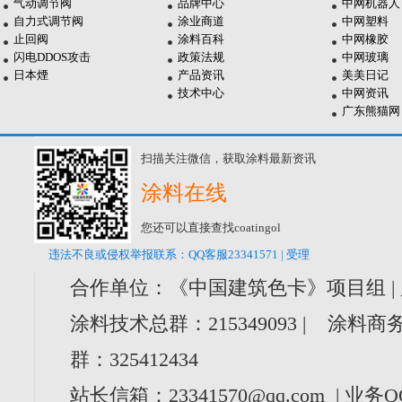
气动调节阀
品牌中心
中网机器人
自力式调节阀
涂业商道
中网塑料
止回阀
涂料百科
中网橡胶
闪电DDOS攻击
政策法规
中网玻璃
日本煙
产品资讯
美美日记
技术中心
中网资讯
广东熊猫网
扫描关注微信，获取涂料最新资讯
涂料在线
您还可以直接查找coatingol
违法不良或侵权举报联系：QQ客服23341571 | 受理
合作单位：《中国建筑色卡》项目组 |
涂料技术总群：215349093 | 涂料商务
群：325412434
站长信箱：23341570@qq.com | 业务Q