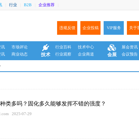
讯
行业
B2B
企业推荐
|
|
|
|
违规反馈
企业投稿
VIP服务
关于
资讯
市场评论
行业百科
技术中心
展会资讯
资讯
商业动态
行业观察
企业商道
会议预告
技术
会展
心
种类多吗？固化多久能够发挥不错的强度？
.com
2025-07-29