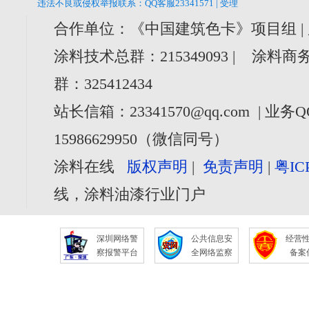
违法不良或侵权举报联系：QQ客服23341571 | 受理
合作单位：《中国建筑色卡》项目组 |
涂料技术总群：215349093 | 涂料商务
群：325412434
站长信箱：23341570@qq.com | 业务Q
15986629950（微信同号）
涂料在线
版权声明
|
免责声明
|
粤IC
线，涂料油漆行业门户
深圳网络警
公共信息安
经营
察报警平台
全网络监察
备案