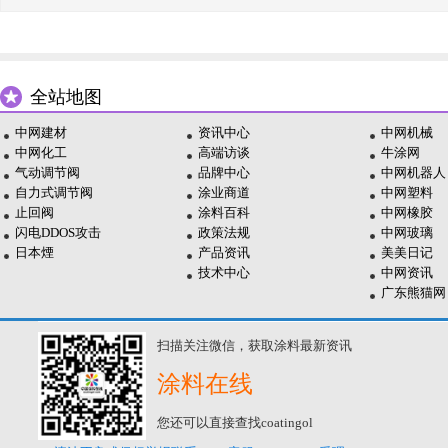
全站地图
中网建材
资讯中心
中网机械
中网化工
高端访谈
牛涂网
气动调节阀
品牌中心
中网机器人
自力式调节阀
涂业商道
中网塑料
止回阀
涂料百科
中网橡胶
闪电DDOS攻击
政策法规
中网玻璃
日本煙
产品资讯
美美日记
技术中心
中网资讯
广东熊猫网
扫描关注微信，获取涂料最新资讯
涂料在线
您还可以直接查找coatingol