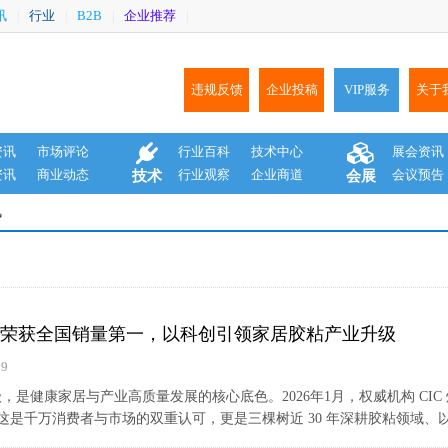
讯
行业
B2B
企业推荐
|
|
|
|
违规反馈
企业投稿
VIP服务
关于
资讯
市场评论
行业百科
技术中心
展会资讯
资讯
商业动态
行业观察
企业商道
会议预告
技术
会展
讯
荣获全国销量第一，以科创引领家居胶粘产业升级
19
级，是健康家居与产业高质量发展的核心底色。2026年1月，权威机构 CIC
是千万消费者与市场的双重认可，更是三棵树近 30 年深耕胶粘领域、以科