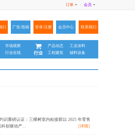
订单
会员
|
我们
广告/投稿
登录/注册
会员中心
联系我们
市场观察
产品动态
工业涂料
行业在线
工程建筑
辅料设备
行业
 灼识重磅认证：三棵树室内粘接胶以 2025 年零售
创驱动产...
[详情]