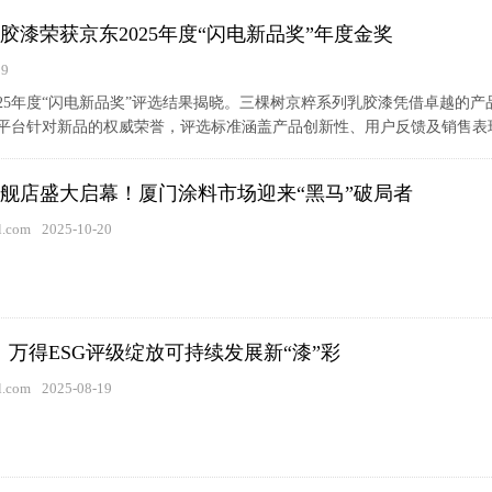
胶漆荣获京东2025年度“闪电新品奖”年度金奖
09
025年度“闪电新品奖”评选结果揭晓。三棵树京粹系列乳胶漆凭借卓越的
平台针对新品的权威荣誉，评选标准涵盖产品创新性、用户反馈及销售表现等
舰店盛大启幕！厦门涂料市场迎来“黑马”破局者
.com
2025-10-20
！万得ESG评级绽放可持续发展新“漆”彩
.com
2025-08-19