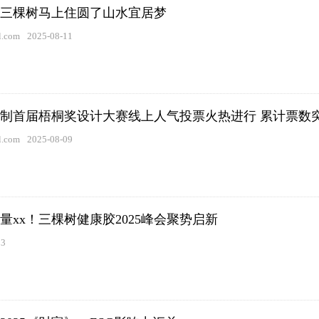
三棵树马上住圆了山水宜居梦
.com
2025-08-11
制首届梧桐奖设计大赛线上人气投票火热进行 累计票数突破4
.com
2025-08-09
量xx！三棵树健康胶2025峰会聚势启新
23