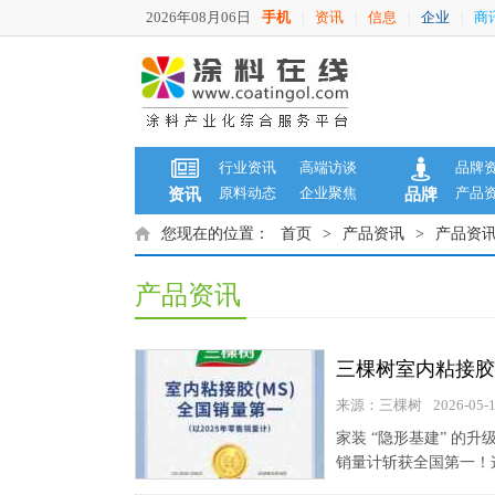
2026年08月06日
手机
资讯
信息
企业
商
|
|
|
|
行业资讯
高端访谈
品牌
原料动态
企业聚焦
产品
资讯
品牌
您现在的位置：
首页
>
产品资讯
>
产品资
产品资讯
三棵树室内粘接胶
来源：三棵树
2026-05-
家装 “隐形基建” 的升
销量计斩获全国第一！这