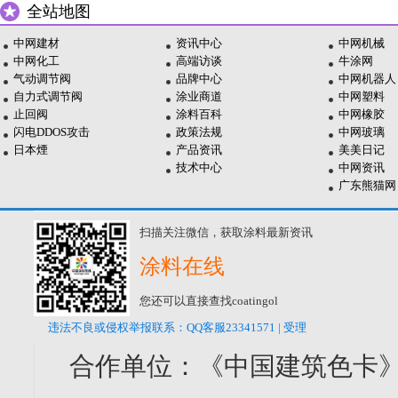
全站地图
中网建材
资讯中心
中网机械
中网化工
高端访谈
牛涂网
气动调节阀
品牌中心
中网机器人
自力式调节阀
涂业商道
中网塑料
止回阀
涂料百科
中网橡胶
闪电DDOS攻击
政策法规
中网玻璃
日本煙
产品资讯
美美日记
技术中心
中网资讯
广东熊猫网
扫描关注微信，获取涂料最新资讯
涂料在线
您还可以直接查找coatingol
违法不良或侵权举报联系：QQ客服23341571 | 受理
合作单位：《中国建筑色卡》