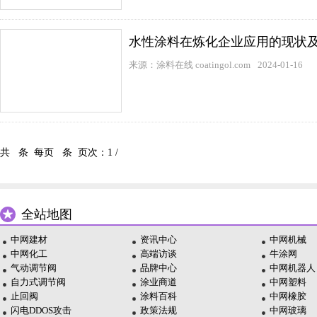
水性涂料在炼化企业应用的现状
来源：涂料在线 coatingol.com
2024-01-16
共
条 每页
条 页次：
1
/
全站地图
中网建材
资讯中心
中网机械
中网化工
高端访谈
牛涂网
气动调节阀
品牌中心
中网机器人
自力式调节阀
涂业商道
中网塑料
止回阀
涂料百科
中网橡胶
闪电DDOS攻击
政策法规
中网玻璃