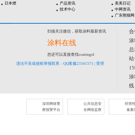
日本煙
产品资讯
美美日记
技术中心
中网资讯
广东熊猫网
合
扫描关注微信，获取涂料最新资讯
涂
涂料在线
总
您还可以直接查找coatingol
站
违法不良或侵权举报联系：QQ客服23341571 | 受理
1
线
深圳网络警
公共信息安
经营
察报警平台
全网络监察
备案