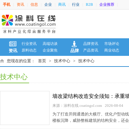
手机
资讯
信息
企业
商讯
行业
B2B
企业推荐
|
|
|
|
|
|
|
|
行业资讯
高端访谈
品牌资讯
市场评论
原料动态
企业聚焦
产品资讯
商业动态
资讯
品牌
您现在的位置：
首页
>
技术中心
>
技术中心
技术中心
墙改梁结构改造安全须知：承重
来源：涂料在线 coatingol.com
2026-08-04
为了打造开阔通透的大横厅、优化户型动线
楼板沉降，威胁整栋建筑的结构安全，还会面